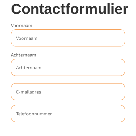
Contactformulier
Naam
(Vereist)
Voornaam
Achternaam
E-
mailadres
(Vereist)
Telefoon
Bericht
(Vereist)